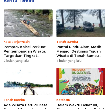
Berita Terkini
Kota Banjarmasin
Tanah Bumbu
Pemprov Kalsel Perkuat
Pantai Rindu Alam, Masih
Pengembangan Wisata,
Menjadi Destinasi Tujuan
Targetkan Tingkat
Wisata di Tanah Bumbu
Kunjungan Naik 5 Persen di
dengan Rindangnya Pohon
2 bulan yang lalu
7 bulan yang lalu
2026
Pinus
Tanah Bumbu
Kotabaru
Ada Wisata Baru di Desa
Dalam Waktu Dekat Ini,