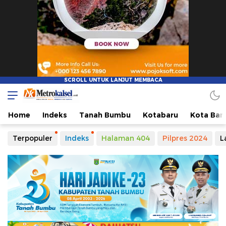
Home
Indeks
Tanah Bumbu
Kotabaru
Kota Ban
Terpopuler
Indeks
Halaman 404
Pilpres 2024
L