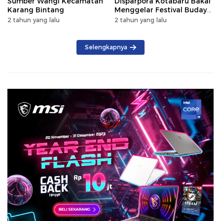
Sumber Wangi Kecamatan
Disparpora Kotabaru Bakal
Karang Bintang
Menggelar Festival Budaya
Saijaan 2024
2 tahun yang lalu
2 tahun yang lalu
Selengkapnya