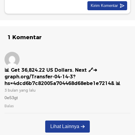
1 Komentar
📊 Get 36,824.22 US Dollars. Next 🔗➜
graph.org/Transfer-04-14-3?
hs=4dcd6b7c82005a704468d68ebe1e7214& 📊
3 bulan yang lalu
0e53gt
Balas
Lihat Lainnya