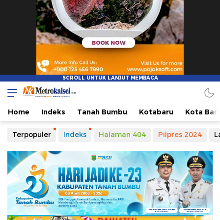
Home
Indeks
Tanah Bumbu
Kotabaru
Kota Ban
Terpopuler
Indeks
Halaman 404
Pilpres 2024
L