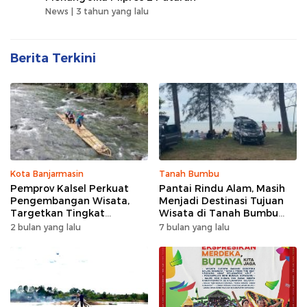
News |
3 tahun yang lalu
Berita Terkini
Kota Banjarmasin
Tanah Bumbu
Pemprov Kalsel Perkuat
Pantai Rindu Alam, Masih
Pengembangan Wisata,
Menjadi Destinasi Tujuan
Targetkan Tingkat
Wisata di Tanah Bumbu
Kunjungan Naik 5 Persen di
dengan Rindangnya Pohon
2 bulan yang lalu
7 bulan yang lalu
2026
Pinus