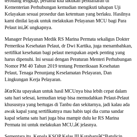
terbilang lengkap, pertama kita lakukan pendaftaran di
Kementerian Perhubungan kemudian mengikuti tahapan Uji
Kelayakan sesuai prosedur dan ketentuan yang berlaku. Hasilnya
kami dinilai layak untuk melakukan Pelayanan MCU bagi Para
Pelaut ini,â€ ungkapnya.
Manager Pelayanan Medik RS Marina Permata sekaligus Dokter
Pemeriksa Kesehatan Pelaut, dr Dwi Kartika, juga menambahkan,
sertifikat kesehatan bagi pelaut merupakan aspek penting yang
harus dipenuhi. Ini sesuai dengan Peraturan Menteri Perhubungan
Nomor PM 40 Tahun 2019 tentang Pemeriksaan Kesehatan
Pelaut, Tenaga Penunjang Keselamatan Pelayaran, Dan
Lingkungan Kerja Pelayaran.
â€œKita upayakan untuk hasil MCUnya bisa lebih cepat dalam
satu hari selesai, kemudian tetap bisa memudahkan Pelaut-Pelaut
khususnya yang bertugas di Tanbu dan sekitarnya, jadi kalau ada
awak kapal yang sertifikatnya mau habis tapi dia cuma sandar
kapal selama satu hari juga bisa mampir dulu ke RS Marina
Permata ini untuk melakukan MCU,â€ jelasnya.
Sementara itu, Kepala KSOP Kelas III Kotabaruâ€“Batulicin,