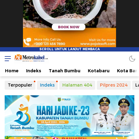
Home
Indeks
Tanah Bumbu
Kotabaru
Kota Ban
Terpopuler
Indeks
Halaman 404
Pilpres 2024
L