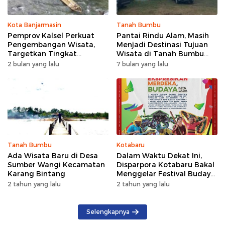
Kota Banjarmasin
Tanah Bumbu
Pemprov Kalsel Perkuat
Pantai Rindu Alam, Masih
Pengembangan Wisata,
Menjadi Destinasi Tujuan
Targetkan Tingkat
Wisata di Tanah Bumbu
Kunjungan Naik 5 Persen di
dengan Rindangnya Pohon
2 bulan yang lalu
7 bulan yang lalu
2026
Pinus
Tanah Bumbu
Kotabaru
Ada Wisata Baru di Desa
Dalam Waktu Dekat Ini,
Sumber Wangi Kecamatan
Disparpora Kotabaru Bakal
Karang Bintang
Menggelar Festival Budaya
Saijaan 2024
2 tahun yang lalu
2 tahun yang lalu
Selengkapnya