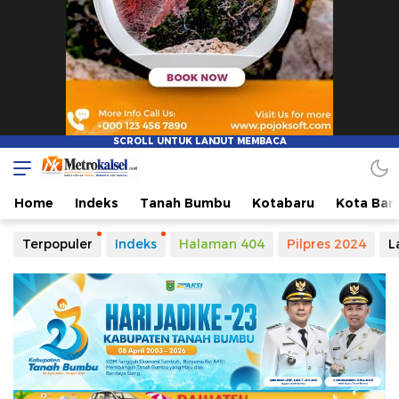
Home
Indeks
Tanah Bumbu
Kotabaru
Kota Ban
Terpopuler
Indeks
Halaman 404
Pilpres 2024
L