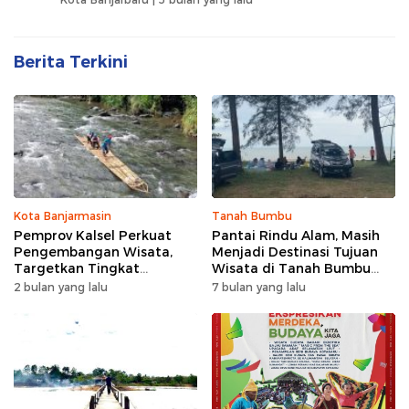
Berita Terkini
Kota Banjarmasin
Tanah Bumbu
Pemprov Kalsel Perkuat
Pantai Rindu Alam, Masih
Pengembangan Wisata,
Menjadi Destinasi Tujuan
Targetkan Tingkat
Wisata di Tanah Bumbu
Kunjungan Naik 5 Persen di
dengan Rindangnya Pohon
2 bulan yang lalu
7 bulan yang lalu
2026
Pinus