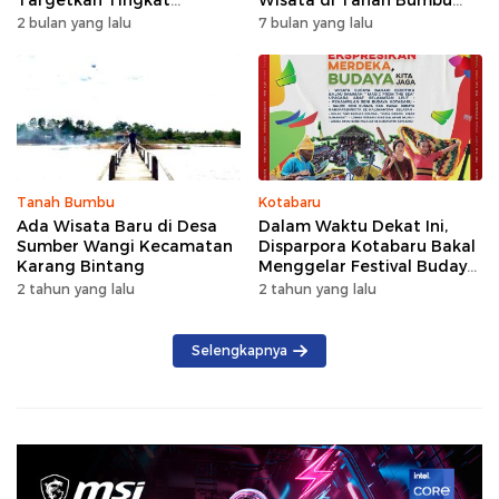
Targetkan Tingkat
Wisata di Tanah Bumbu
Kunjungan Naik 5 Persen di
dengan Rindangnya Pohon
2 bulan yang lalu
7 bulan yang lalu
2026
Pinus
Tanah Bumbu
Kotabaru
Ada Wisata Baru di Desa
Dalam Waktu Dekat Ini,
Sumber Wangi Kecamatan
Disparpora Kotabaru Bakal
Karang Bintang
Menggelar Festival Budaya
Saijaan 2024
2 tahun yang lalu
2 tahun yang lalu
Selengkapnya