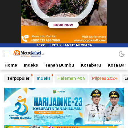
Home
Indeks
Tanah Bumbu
Kotabaru
Kota Ban
Terpopuler
Indeks
Halaman 404
Pilpres 2024
L