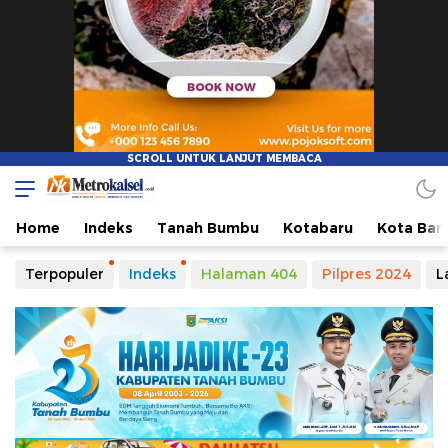
Home
Indeks
Tanah Bumbu
Kotabaru
Kota Ban
Terpopuler
Indeks
Halaman 404
Pilpres 2024
L