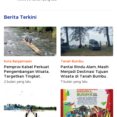
Berita Terkini
Kota Banjarmasin
Tanah Bumbu
Pemprov Kalsel Perkuat
Pantai Rindu Alam, Masih
Pengembangan Wisata,
Menjadi Destinasi Tujuan
Targetkan Tingkat
Wisata di Tanah Bumbu
Kunjungan Naik 5 Persen di
dengan Rindangnya Pohon
2 bulan yang lalu
7 bulan yang lalu
2026
Pinus