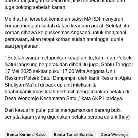
dan kanan,tangan sebelah kiri, kaki sebelah kanan dan
juga bokong sebelah kanan.
Melihat hal tersebut kemudian saksi MARDI menyuruh
korban menjauh sudah dalam keadaan pucat. Setelah itu
korban dibawa ke puskesmas Angsana untuk menjalani
perawatan, akan tetapi korban sudah meninggal dunia
saat perjalanan.
“ Setelah warga melaporkan kejadian itu, kami dari Polsek
Satui langsung bergerak dan dihari itu juga, Sabtu Tanggal
17 Mei 2025 sekitar pukul 17.00 Wita Anggota Unit
Reskrim Polsek Satui Dimpimpin oleh kanit Reskrim Aiptu
Shofiyan Ma’ruf di back up unit intelkam &
bhabinkamtibmas telah berhasil mengamankan pelaku di
Desa Wonorejo Kecamatan Satui,” kata AKP Hardaya.
Dari kasus ini pula, polisi mengamankan barang bukti
senjata tajam yang digunakan pelaku berupa celurit.(hdy)
Berita Kriminal Kalsel
Berita Tanah Bumbu
Desa Winorejo