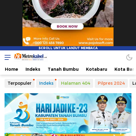
Home
Indeks
Tanah Bumbu
Kotabaru
Kota Ban
Terpopuler
Indeks
Halaman 404
Pilpres 2024
L