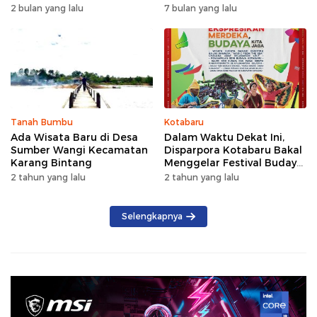
Kunjungan Naik 5 Persen di
dengan Rindangnya Pohon
2 bulan yang lalu
7 bulan yang lalu
2026
Pinus
Tanah Bumbu
Kotabaru
Ada Wisata Baru di Desa
Dalam Waktu Dekat Ini,
Sumber Wangi Kecamatan
Disparpora Kotabaru Bakal
Karang Bintang
Menggelar Festival Budaya
Saijaan 2024
2 tahun yang lalu
2 tahun yang lalu
Selengkapnya