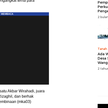
engangkat tema para
Pempr
Perku
Peng
Wisat
2 bulan
Tingk
Naik 
2026
Tanah
Ada W
Desa
Wang
Karan
2 tahu
atu Akbar Wirahadi, juara
Rizaghil, dan berhak
pembinaan (mka03)