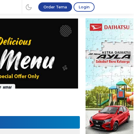
Order Tema
Login