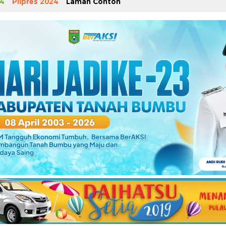
4
Pilpres 2024
Laman Contoh