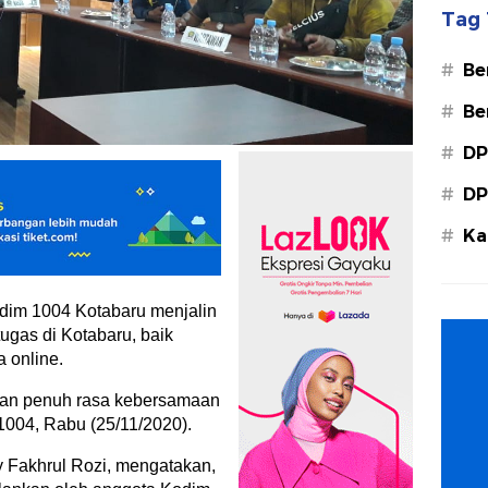
Tag 
#
Be
#
Be
#
DP
#
DP
#
Ka
Ba
dim 1004 Kotabaru menjalin
ugas di Kotabaru, baik
 online.
gan penuh rasa kebersamaan
 1004, Rabu (25/11/2020).
y Fakhrul Rozi, mengatakan,