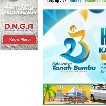
Terpopuler
Indeks
Halaman 40