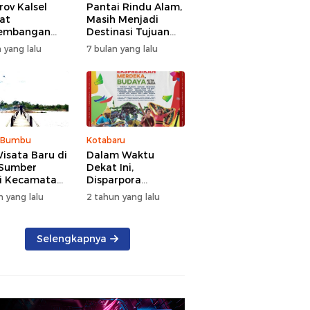
ov Kalsel
Pantai Rindu Alam,
at
Masih Menjadi
embangan
Destinasi Tujuan
a, Targetkan
Wisata di Tanah
 yang lalu
7 bulan yang lalu
at Kunjungan
Bumbu dengan
5 Persen di
Rindangnya Pohon
Pinus
 Bumbu
Kotabaru
isata Baru di
Dalam Waktu
 Sumber
Dekat Ini,
i Kecamatan
Disparpora
g Bintang
Kotabaru Bakal
n yang lalu
2 tahun yang lalu
Menggelar Festival
Budaya Saijaan
2024
Selengkapnya