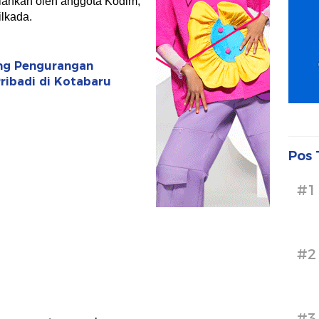
lankan oleh anggota Kodim,
lkada.
ong Pengurangan
ibadi di Kotabaru
Pos 
#1
#2
#3