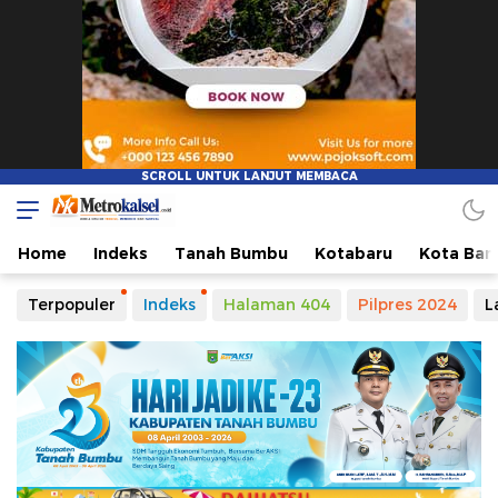
Home
Indeks
Tanah Bumbu
Kotabaru
Kota Ban
Terpopuler
Indeks
Halaman 404
Pilpres 2024
L