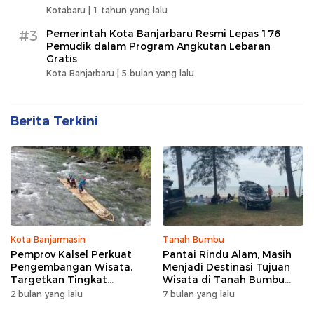
Kotabaru |
1 tahun yang lalu
#3
Pemerintah Kota Banjarbaru Resmi Lepas 176
Pemudik dalam Program Angkutan Lebaran
Gratis
Kota Banjarbaru |
5 bulan yang lalu
Berita Terkini
Kota Banjarmasin
Tanah Bumbu
Pemprov Kalsel Perkuat
Pantai Rindu Alam, Masih
Pengembangan Wisata,
Menjadi Destinasi Tujuan
Targetkan Tingkat
Wisata di Tanah Bumbu
Kunjungan Naik 5 Persen di
dengan Rindangnya Pohon
2 bulan yang lalu
7 bulan yang lalu
2026
Pinus