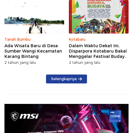
Tanah Bumbu
Kotabaru
Ada Wisata Baru di Desa
Dalam Waktu Dekat Ini,
Sumber Wangi Kecamatan
Disparpora Kotabaru Bakal
Karang Bintang
Menggelar Festival Budaya
Saijaan 2024
2 tahun yang lalu
2 tahun yang lalu
Selengkapnya