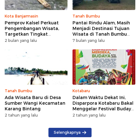
Kota Banjarmasin
Tanah Bumbu
Pemprov Kalsel Perkuat
Pantai Rindu Alam, Masih
Pengembangan Wisata,
Menjadi Destinasi Tujuan
Targetkan Tingkat
Wisata di Tanah Bumbu
Kunjungan Naik 5 Persen di
dengan Rindangnya Pohon
2 bulan yang lalu
7 bulan yang lalu
2026
Pinus
Tanah Bumbu
Kotabaru
Ada Wisata Baru di Desa
Dalam Waktu Dekat Ini,
Sumber Wangi Kecamatan
Disparpora Kotabaru Bakal
Karang Bintang
Menggelar Festival Budaya
Saijaan 2024
2 tahun yang lalu
2 tahun yang lalu
Selengkapnya