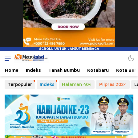
Home
Indeks
Tanah Bumbu
Kotabaru
Kota Ban
Terpopuler
Indeks
Halaman 404
Pilpres 2024
L