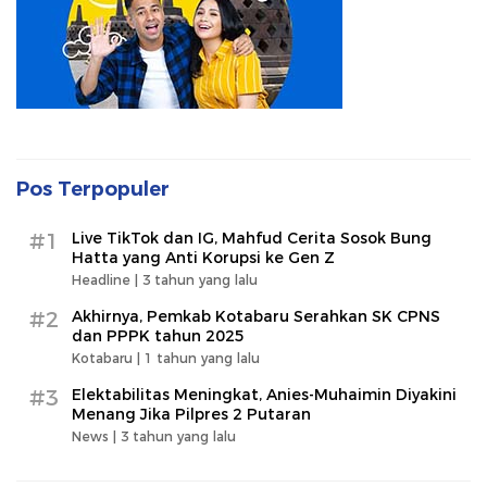
Pos Terpopuler
#1
Live TikTok dan IG, Mahfud Cerita Sosok Bung
Hatta yang Anti Korupsi ke Gen Z
Headline |
3 tahun yang lalu
#2
Akhirnya, Pemkab Kotabaru Serahkan SK CPNS
dan PPPK tahun 2025
Kotabaru |
1 tahun yang lalu
#3
Elektabilitas Meningkat, Anies-Muhaimin Diyakini
Menang Jika Pilpres 2 Putaran
News |
3 tahun yang lalu