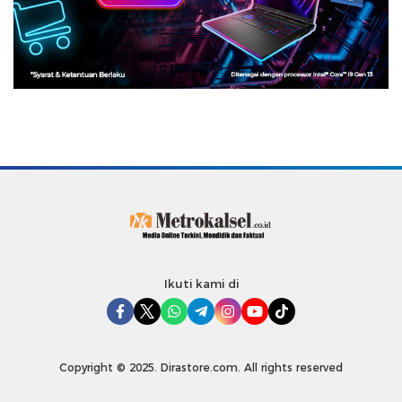
Ikuti kami di
Copyright © 2025. Dirastore.com. All rights reserved