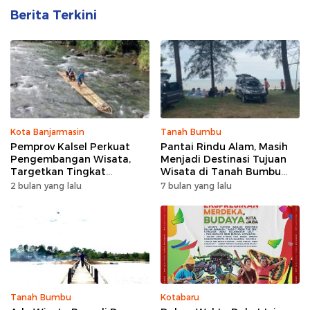
Berita Terkini
Kota Banjarmasin
Tanah Bumbu
Pemprov Kalsel Perkuat
Pantai Rindu Alam, Masih
Pengembangan Wisata,
Menjadi Destinasi Tujuan
Targetkan Tingkat
Wisata di Tanah Bumbu
Kunjungan Naik 5 Persen di
dengan Rindangnya Pohon
2 bulan yang lalu
7 bulan yang lalu
2026
Pinus
Tanah Bumbu
Kotabaru