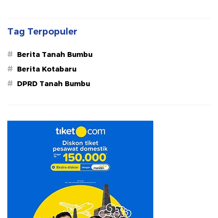
Tag Terpopuler
#
Berita Tanah Bumbu
#
Berita Kotabaru
#
DPRD Tanah Bumbu