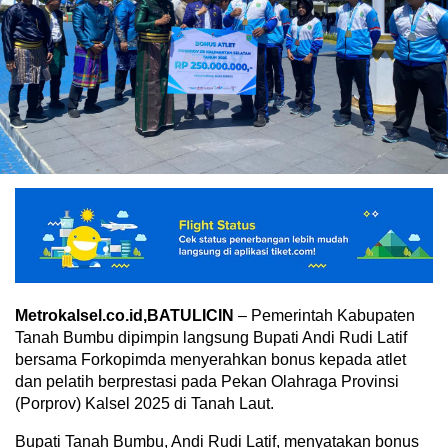
Metrokalsel.co.id,BATULICIN
– Pemerintah Kabupaten
Tanah Bumbu dipimpin langsung Bupati Andi Rudi Latif
bersama Forkopimda menyerahkan bonus kepada atlet
dan pelatih berprestasi pada Pekan Olahraga Provinsi
(Porprov) Kalsel 2025 di Tanah Laut.
Bupati Tanah Bumbu, Andi Rudi Latif, menyatakan bonus