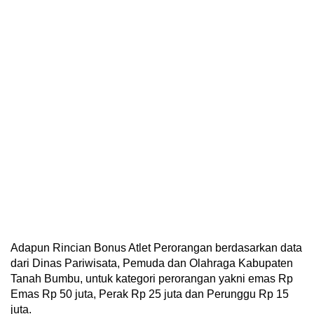
Adapun Rincian Bonus Atlet Perorangan berdasarkan data
dari Dinas Pariwisata, Pemuda dan Olahraga Kabupaten
Tanah Bumbu, untuk kategori perorangan yakni emas Rp
Emas Rp 50 juta, Perak Rp 25 juta dan Perunggu Rp 15
juta.