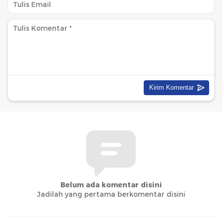
Belum ada komentar disini
Jadilah yang pertama berkomentar disini