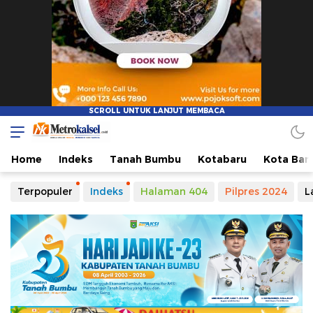
Home
Indeks
Tanah Bumbu
Kotabaru
Kota Ban
Terpopuler
Indeks
Halaman 404
Pilpres 2024
L