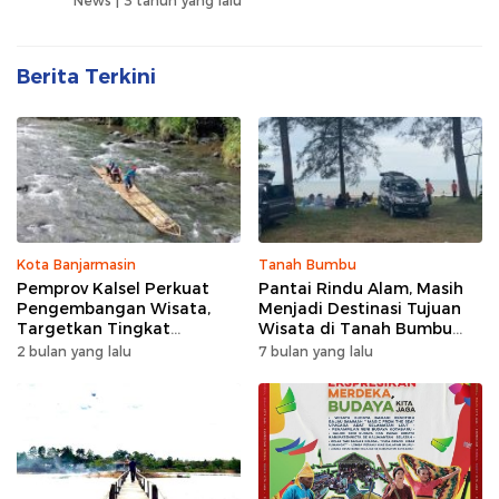
News |
3 tahun yang lalu
Berita Terkini
Kota Banjarmasin
Tanah Bumbu
Pemprov Kalsel Perkuat
Pantai Rindu Alam, Masih
Pengembangan Wisata,
Menjadi Destinasi Tujuan
Targetkan Tingkat
Wisata di Tanah Bumbu
Kunjungan Naik 5 Persen di
dengan Rindangnya Pohon
2 bulan yang lalu
7 bulan yang lalu
2026
Pinus