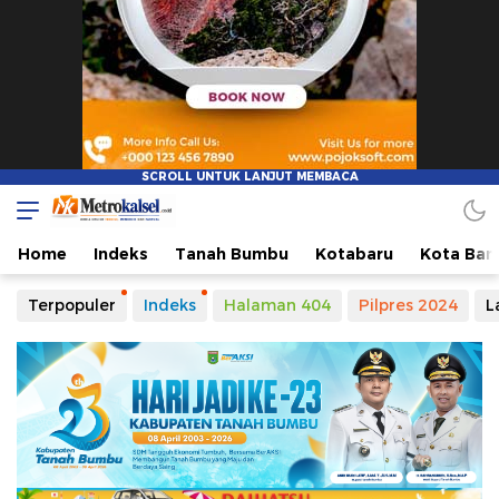
Home
Indeks
Tanah Bumbu
Kotabaru
Kota Ban
Terpopuler
Indeks
Halaman 404
Pilpres 2024
L