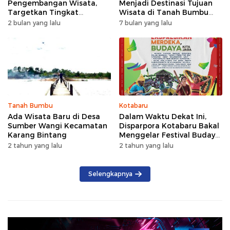
Pengembangan Wisata,
Menjadi Destinasi Tujuan
Targetkan Tingkat
Wisata di Tanah Bumbu
Kunjungan Naik 5 Persen di
dengan Rindangnya Pohon
2 bulan yang lalu
7 bulan yang lalu
2026
Pinus
Tanah Bumbu
Kotabaru
Ada Wisata Baru di Desa
Dalam Waktu Dekat Ini,
Sumber Wangi Kecamatan
Disparpora Kotabaru Bakal
Karang Bintang
Menggelar Festival Budaya
Saijaan 2024
2 tahun yang lalu
2 tahun yang lalu
Selengkapnya