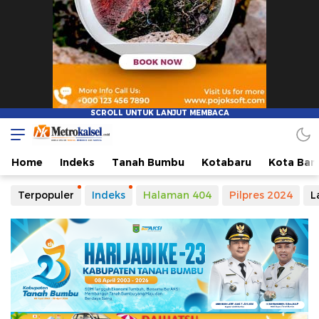
Home
Indeks
Tanah Bumbu
Kotabaru
Kota Ban
Terpopuler
Indeks
Halaman 404
Pilpres 2024
L