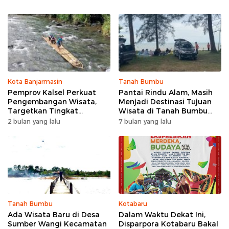
Kota Banjarmasin
Tanah Bumbu
Pemprov Kalsel Perkuat
Pantai Rindu Alam, Masih
Pengembangan Wisata,
Menjadi Destinasi Tujuan
Targetkan Tingkat
Wisata di Tanah Bumbu
Kunjungan Naik 5 Persen di
dengan Rindangnya Pohon
2 bulan yang lalu
7 bulan yang lalu
2026
Pinus
Tanah Bumbu
Kotabaru
Ada Wisata Baru di Desa
Dalam Waktu Dekat Ini,
Sumber Wangi Kecamatan
Disparpora Kotabaru Bakal