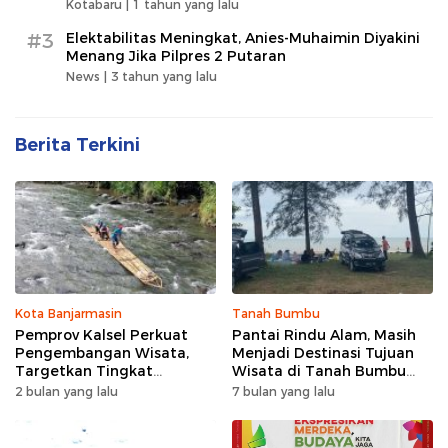
Kotabaru |
1 tahun yang lalu
#3
Elektabilitas Meningkat, Anies-Muhaimin Diyakini
Menang Jika Pilpres 2 Putaran
News |
3 tahun yang lalu
Berita Terkini
Kota Banjarmasin
Tanah Bumbu
Pemprov Kalsel Perkuat
Pantai Rindu Alam, Masih
Pengembangan Wisata,
Menjadi Destinasi Tujuan
Targetkan Tingkat
Wisata di Tanah Bumbu
Kunjungan Naik 5 Persen di
dengan Rindangnya Pohon
2 bulan yang lalu
7 bulan yang lalu
2026
Pinus