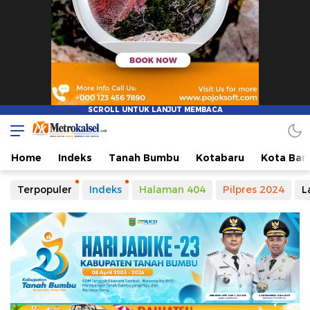
Home
Indeks
Tanah Bumbu
Kotabaru
Kota Ban
Terpopuler
Indeks
Halaman 404
Pilpres 2024
L