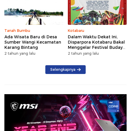
Tanah Bumbu
Kotabaru
Ada Wisata Baru di Desa
Dalam Waktu Dekat Ini,
Sumber Wangi Kecamatan
Disparpora Kotabaru Bakal
Karang Bintang
Menggelar Festival Budaya
Saijaan 2024
2 tahun yang lalu
2 tahun yang lalu
Selengkapnya