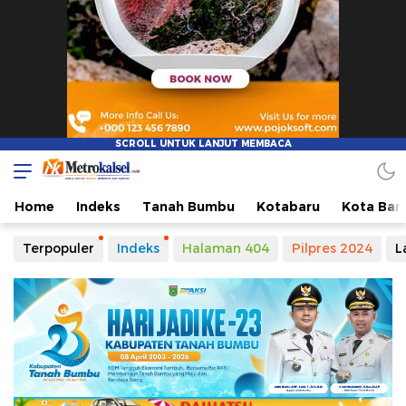
Home
Indeks
Tanah Bumbu
Kotabaru
Kota Ban
Terpopuler
Indeks
Halaman 404
Pilpres 2024
L