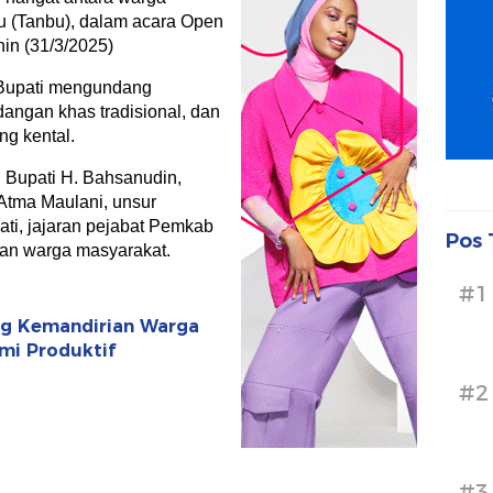
 (Tanbu), dalam acara Open
nin (31/3/2025)
 Bupati mengundang
dangan khas tradisional, dan
g kental.
l Bupati H. Bahsanudin,
tma Maulani, unsur
ti, jajaran pejabat Pemkab
Pos 
an warga masyarakat.
#1
ong Kemandirian Warga
mi Produktif
#2
#3