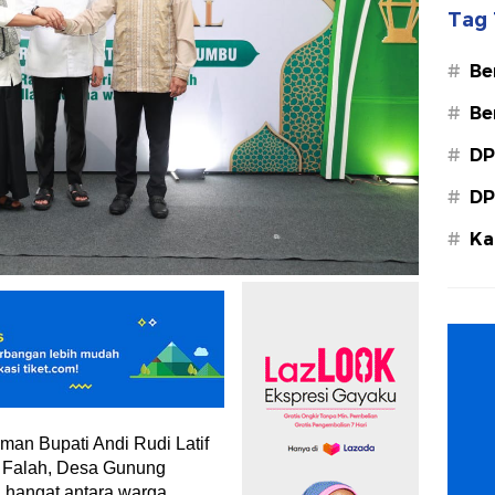
Tag 
#
Be
#
Be
#
DP
#
DP
#
Ka
Ba
man Bupati Andi Rudi Latif
l Falah, Desa Gunung
 hangat antara warga