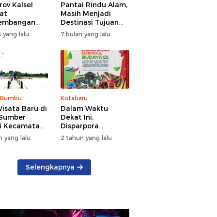
ov Kalsel
Pantai Rindu Alam,
at
Masih Menjadi
embangan
Destinasi Tujuan
a, Targetkan
Wisata di Tanah
 yang lalu
7 bulan yang lalu
at Kunjungan
Bumbu dengan
5 Persen di
Rindangnya Pohon
Pinus
 Bumbu
Kotabaru
isata Baru di
Dalam Waktu
 Sumber
Dekat Ini,
i Kecamatan
Disparpora
g Bintang
Kotabaru Bakal
n yang lalu
2 tahun yang lalu
Menggelar Festival
Budaya Saijaan
2024
Selengkapnya