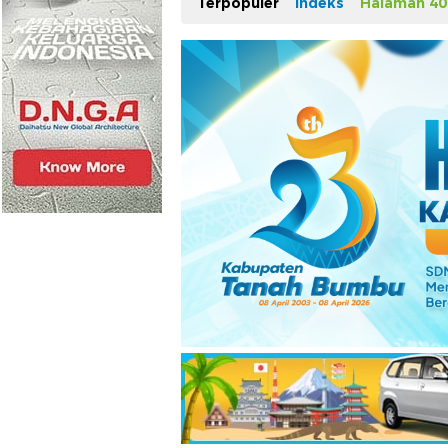
Terpopuler
Indeks
Halaman 40