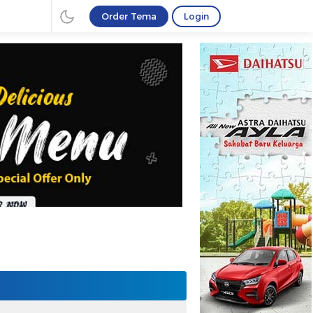
Order Tema
Login