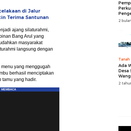
Pempr
Perku
elakaan di Jalur
Peng
icin Terima Santunan
Wisat
2 bulan
Tingk
Naik 
jadi ajang silaturahmi,
2026
mpinan Bang Arul yang
dahkan masyarakat
aturahmi langsung dengan
Tanah
Ada W
n menu yang menggugah
Desa
mbu berhasil menciptakan
Wang
p tamu yang hadir.
Karan
2 tahu