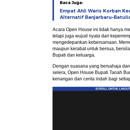
Baca Juga:
Empat Ahli Waris Korban Kec
Alternatif Banjarbaru–Batul
Acara Open House ini tidak hanya men
tetapi juga wujud nyata dari kepemi
mengedepankan kebersamaan. Memu
maupun kerabat untuk bersua, bersil
Bupati dan keluarga.
Dengan suasana yang bersahaja da
selera, Open House Bupati Tanah Bu
kenangan dan cerita indah bagi setia