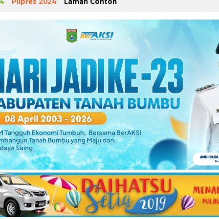
4
Pilpres 2024
Laman Contoh