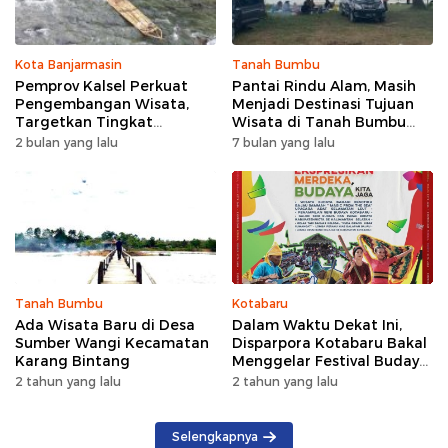
Kota Banjarmasin
Tanah Bumbu
Pemprov Kalsel Perkuat
Pantai Rindu Alam, Masih
Pengembangan Wisata,
Menjadi Destinasi Tujuan
Targetkan Tingkat
Wisata di Tanah Bumbu
Kunjungan Naik 5 Persen di
dengan Rindangnya Pohon
2 bulan yang lalu
7 bulan yang lalu
2026
Pinus
Tanah Bumbu
Kotabaru
Ada Wisata Baru di Desa
Dalam Waktu Dekat Ini,
Sumber Wangi Kecamatan
Disparpora Kotabaru Bakal
Karang Bintang
Menggelar Festival Budaya
Saijaan 2024
2 tahun yang lalu
2 tahun yang lalu
Selengkapnya