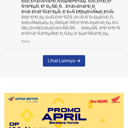
Ð±Ð¸Ð¾Ð»Ð¾Ð³Ð¸Ñ‡ÐµÑÐºÐ¾Ðµ. Ð¡Ð¸Ð½Ð¸Ð¹
Ñ†Ð²ÐµÑ‚ Ð² Ð¿ÑÐ¸Ñ…Ð¾Ð»Ð¾Ð³Ð¸Ð¸
Ð¾Ð·Ð½Ð°Ñ‡Ð°ÐµÑ‚ Ð´Ð»Ñ Ð¶ÐµÐ½Ñ‰Ð¸Ð½Ñ‹.
ÐšÐ°ÐºÐ¸Ðµ Ð±Ñ‹Ð²Ð°ÑŽÑ‚ Ð¼Ñ‹ÑˆÐ»ÐµÐ½Ð¸Ñ.
ÐžÐ±Ñ‰ÐµÐµ Ð¿Ñ€ÐµÐ´ÑÑ‚Ð°Ð²Ð»ÐµÐ½Ð¸Ðµ Ð¾
ÑÐ¿Ð¾ÑÐ¾Ð±Ð½Ð¾ÑÑ‚ÑÑ…. Ð¢ÐµÑÑ‚ ÐºÐ°ÐºÐ°Ñ.
ÐŸÐ¾Ð´Ñ‚Ð²ÐµÑ€Ð´Ð¸Ñ‚Ðµ Ð´ÐµÐ¹ÑÑ‚Ð²Ð¸Ðµ.
Balas
Lihat Lainnya