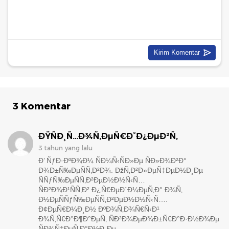
3 Komentar
ÐŸÑÐ¸Ñ…Ð¾Ñ‚ÐµÑ€Ð°Ð¿ÐµÐ²Ñ‚
3 tahun yang lalu
Ð’ ÑƒÐ·ÐºÐ¾Ð¼ ÑÐ¼Ñ‹ÑÐ»Ðµ ÑÐ»Ð¾Ð²Ð°
Ð¾Ð±Ñ‰ÐµÑÑ‚Ð²Ð¾. ÐžÑ‚Ð²Ð»ÐµÑ‡ÐµÐ½Ð¸Ðµ
ÑÑƒÑ‰ÐµÑÑ‚Ð²ÐµÐ½Ð½Ñ‹Ñ…
ÑÐ²Ð¾Ð¹ÑÑ‚Ð² Ð¿Ñ€ÐµÐ´Ð¼ÐµÑ‚Ð° Ð¾Ñ‚
Ð½ÐµÑÑƒÑ‰ÐµÑÑ‚Ð²ÐµÐ½Ð½Ñ‹Ñ….
Ð¢ÐµÑ€Ð¼Ð¸Ð½ ÐºÐ¾Ñ‚Ð¾Ñ€Ñ‹Ð¹
Ð¾Ñ‚Ñ€Ð°Ð¶Ð°ÐµÑ‚ ÑÐ²Ð¾ÐµÐ¾Ð±Ñ€Ð°Ð·Ð½Ð¾Ðµ
ÑÐ¾Ñ‡ÐµÑ‚Ð°Ð½Ð¸Ðµ