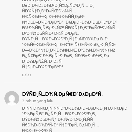
Ð±Ð¸Ð¾Ð»Ð¾Ð³Ð¸Ñ‡ÐµÑÐºÐ¸Ñ… Ð¸
ÑÐ¾Ñ†Ð¸Ð°Ð»ÑŒÐ½Ñ‹Ñ…
Ð¾ÑÐ¾Ð±ÐµÐ½Ð½Ð¾ÑÑ‚ÐµÐ¹
Ñ‡ÐµÐ»Ð¾Ð²ÐµÐºÐ°.
Ð§ÐµÐ»Ð¾Ð²ÐµÐº ÐºÐ°Ðº
Ð½Ð¾ÑÐ¸Ñ‚ÐµÐ»ÑŒ ÑÐ¾Ñ†Ð¸Ð°Ð»ÑŒÐ½Ñ‹Ñ…
ÐºÐ°Ñ‡ÐµÑÑ‚Ð² Ð¾Ñ‚Ð²ÐµÑ‚.
ÐŸÑÐ¸Ñ…Ð¾Ð»Ð¾Ð³Ð¸Ñ‡ÐµÑÐºÐ¾Ðµ Ð·Ð
´Ð¾Ñ€Ð¾Ð²ÑŒÐµ ÐºÐ°Ðº ÑƒÐºÑ€ÐµÐ¿Ð¸Ñ‚ÑŒ.
Ð—Ð½Ð°Ñ‡Ð¸Ð¼Ð¾ÑÑ‚ÑŒ ÐºÐ¾Ñ‚Ð¾Ñ€ÑƒÑŽ
Ð¿Ñ€ÐµÐ´Ð¼ÐµÑ‚ Ð¸Ð»Ð¸ ÑÐ²Ð»ÐµÐ½Ð¸Ðµ
Ð¸Ð¼ÐµÑŽÑ‚ Ð´Ð»Ñ
Ñ‡ÐµÐ»Ð¾Ð²ÐµÐºÐ°.
Balas
ÐŸÑÐ¸Ñ…Ð¾Ñ‚ÐµÑ€Ð°Ð¿ÐµÐ²Ñ‚
3 tahun yang lalu
Ð˜ÑÑ‚Ð¾Ñ€Ð¸Ñ ÑÑ‚Ð°Ð½Ð¾Ð²Ð»ÐµÐ½Ð¸Ñ Ð¿Ñ€ÐµÐ
´Ð¼ÐµÑ‚Ð° Ð¿ÑÐ¸Ñ…Ð¾Ð»Ð¾Ð³Ð¸Ð¸.
ÐŸÐ¾Ñ‡ÐµÐ¼Ñƒ Ð½Ñ€Ð°Ð²Ð¸Ñ‚ÑÑ
Ñ€Ð¾Ð·Ð¾Ð²Ñ‹Ð¹ Ñ†Ð²ÐµÑ‚ Ð¿ÑÐ¸Ñ…
Ð¾Ð»Ð¾Ð³Ð¸Ñ.