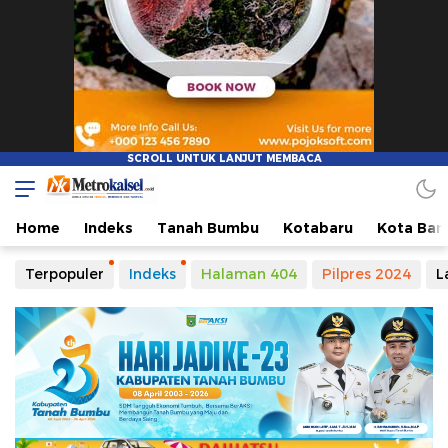
Home
Indeks
Tanah Bumbu
Kotabaru
Kota Ban
Terpopuler
Indeks
Halaman 404
Pilpres 2024
L