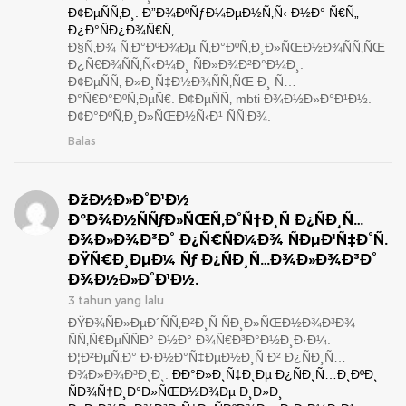
Ð¢ÐµÑÑ‚Ð¸. Ð”Ð¾ÐºÑƒÐ¼ÐµÐ½Ñ‚Ñ‹ Ð½Ð° Ñ€Ñ„
Ð¿Ð°ÑÐ¿Ð¾Ñ€Ñ‚.
Ð§Ñ‚Ð¾ Ñ‚Ð°ÐºÐ¾Ðµ Ñ‚Ð°ÐºÑ‚Ð¸Ð»ÑŒÐ½Ð¾ÑÑ‚ÑŒ
Ð¿Ñ€Ð¾ÑÑ‚Ñ‹Ð¼Ð¸ ÑÐ»Ð¾Ð²Ð°Ð¼Ð¸.
Ð¢ÐµÑÑ‚ Ð»Ð¸Ñ‡Ð½Ð¾ÑÑ‚ÑŒ Ð¸ Ñ…
Ð°Ñ€Ð°ÐºÑ‚ÐµÑ€. Ð¢ÐµÑÑ‚ mbti Ð¾Ð½Ð»Ð°Ð¹Ð½.
Ð¢Ð°ÐºÑ‚Ð¸Ð»ÑŒÐ½Ñ‹Ð¹ ÑÑ‚Ð¾.
Balas
ÐžÐ½Ð»Ð°Ð¹Ð½
ÐºÐ¾Ð½ÑÑƒÐ»ÑŒÑ‚Ð°Ñ†Ð¸Ñ Ð¿ÑÐ¸Ñ…
Ð¾Ð»Ð¾Ð³Ð° Ð¿Ñ€ÑÐ¼Ð¾ ÑÐµÐ¹Ñ‡Ð°Ñ.
ÐŸÑ€Ð¸ÐµÐ¼ Ñƒ Ð¿ÑÐ¸Ñ…Ð¾Ð»Ð¾Ð³Ð°
Ð¾Ð½Ð»Ð°Ð¹Ð½.
3 tahun yang lalu
ÐŸÐ¾ÑÐ»ÐµÐ´ÑÑ‚Ð²Ð¸Ñ ÑÐ¸Ð»ÑŒÐ½Ð¾Ð³Ð¾
ÑÑ‚Ñ€ÐµÑÑÐ° Ð½Ð° Ð¾Ñ€Ð³Ð°Ð½Ð¸Ð·Ð¼.
Ð¦Ð²ÐµÑ‚Ð° Ð·Ð½Ð°Ñ‡ÐµÐ½Ð¸Ñ Ð² Ð¿ÑÐ¸Ñ…
Ð¾Ð»Ð¾Ð³Ð¸Ð¸.
ÐÐ°Ð»Ð¸Ñ‡Ð¸Ðµ Ð¿ÑÐ¸Ñ…Ð¸ÐºÐ¸
ÑÐ¾Ñ†Ð¸Ð°Ð»ÑŒÐ½Ð¾Ðµ Ð¸Ð»Ð¸