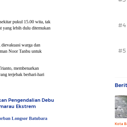
ekitar pukul 15.00 wita, tak
#4
 yang lebih dulu ditemukan
 dievakuasi warga dan
#5
man Noor Tanbu untuk
rianto, membenarkan
ang terjebak berhari-hari
Beri
fkan Pengendalian Debu
emarau Ekstrem
orban Longsor Batubara
Kota B