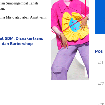
tan Simpangempat Tanah
tan.
ama Misjo atau abah Amat yang
uat SDM, Disnakertrans
is dan Barbershop
Pos 
#1
#2
#3