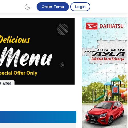
Order Tema
Login