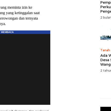
Pempr
Perku
yang meminta izin ke
Peng
ng yang ketinggalan saat
Wisat
2 bulan
terowongan dan ternyata
Tingk
nya.
Naik 
2026
Tanah
Ada W
Desa
Wang
Karan
2 tahu