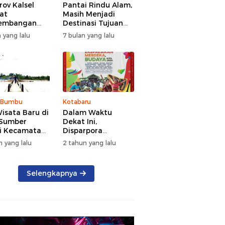
ov Kalsel
Pantai Rindu Alam,
at
Masih Menjadi
embangan
Destinasi Tujuan
a, Targetkan
Wisata di Tanah
 yang lalu
7 bulan yang lalu
at Kunjungan
Bumbu dengan
5 Persen di
Rindangnya Pohon
Pinus
 Bumbu
Kotabaru
isata Baru di
Dalam Waktu
 Sumber
Dekat Ini,
i Kecamatan
Disparpora
g Bintang
Kotabaru Bakal
n yang lalu
2 tahun yang lalu
Menggelar Festival
Budaya Saijaan
2024
Selengkapnya