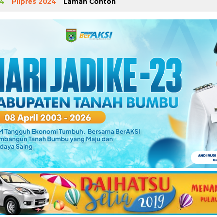
4
Pilpres 2024
Laman Contoh