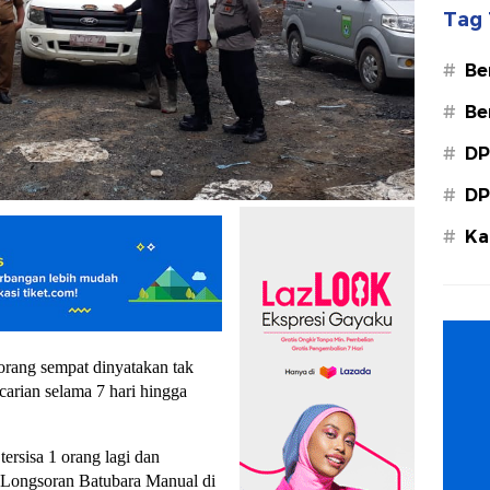
Tag 
#
Be
#
Be
#
DP
#
DP
#
Ka
Ba
orang sempat dinyatakan tak
carian selama 7 hari hingga
ersisa 1 orang lagi dan
 Longsoran Batubara Manual di