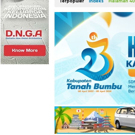
Terpopuler
Indeks
Halaman 40