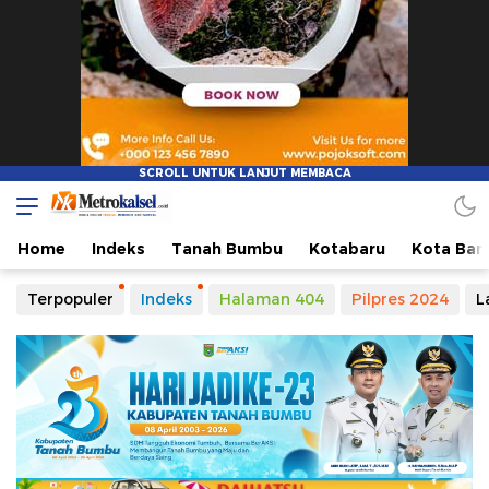
Metro Kalsel
Media Online Terkini, Faktual dan Mendidik
Home
Indeks
Tanah Bumbu
Kotabaru
Kota Ban
Terpopuler
Indeks
Halaman 404
Pilpres 2024
L