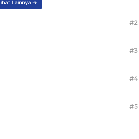
Lihat Lainnya
#2
#3
#4
#5