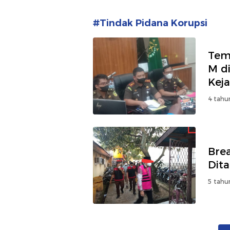
#Tindak Pidana Korupsi
Tem
M d
Kej
4 tahu
Bre
Dit
5 tahu