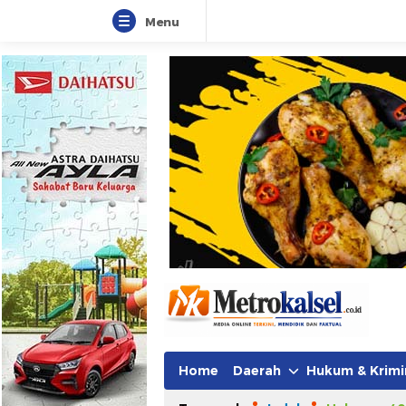
Menu
Metro Kalsel
Media Online Terkini, Faktual da
Home
Daerah
Hukum & Krimi