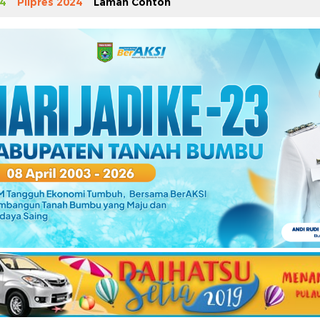
4
Pilpres 2024
Laman Contoh