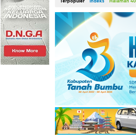
Terpopuler
Indeks
Halaman 40