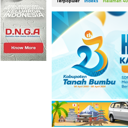
Terpopuler
Indeks
Halaman 40