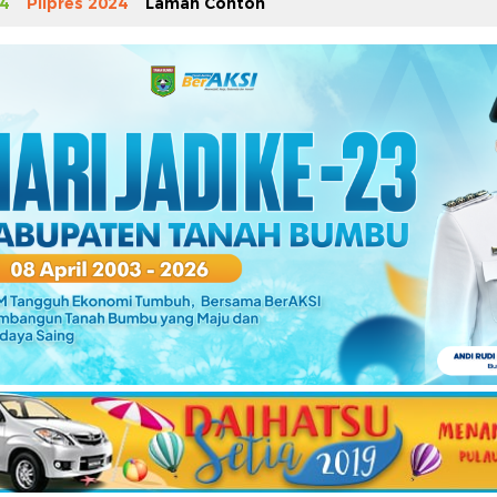
4
Pilpres 2024
Laman Contoh