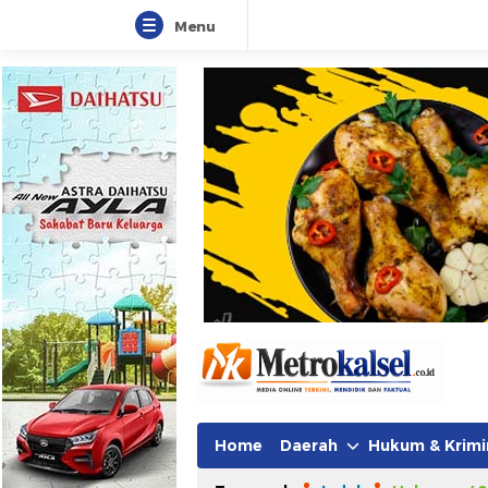
Menu
Metro Kalsel
Media Online Terkini, Faktual da
Home
Daerah
Hukum & Krimi