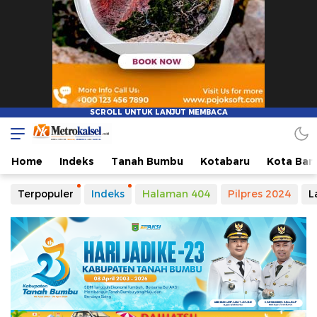
Metro Kalsel
Media Online Terkini, Faktual dan Mendidik
Home
Indeks
Tanah Bumbu
Kotabaru
Kota Ban
Terpopuler
Indeks
Halaman 404
Pilpres 2024
L