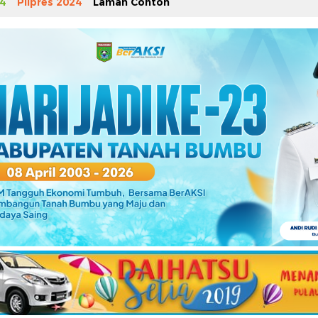
4
Pilpres 2024
Laman Contoh