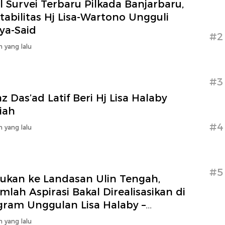
l Survei Terbaru Pilkada Banjarbaru,
tabilitas Hj Lisa-Wartono Ungguli
ya-Said
#2
n yang lalu
#3
z Das’ad Latif Beri Hj Lisa Halaby
iah
#4
n yang lalu
#5
sukan ke Landasan Ulin Tengah,
mlah Aspirasi Bakal Direalisasikan di
gram Unggulan Lisa Halaby –
tono
n yang lalu