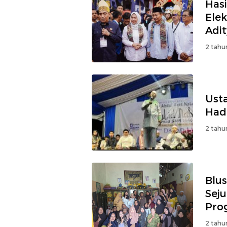
Hasi
Elek
Adit
2 tahu
Usta
Had
2 tahu
Blu
Seju
Pro
War
2 tahu