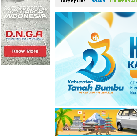
Terpopuler
Indeks
Halaman 40