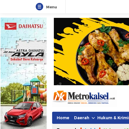
Menu
Metro Kalsel
Media Online Terkini, Faktual da
Home
Daerah
Hukum & Krimi