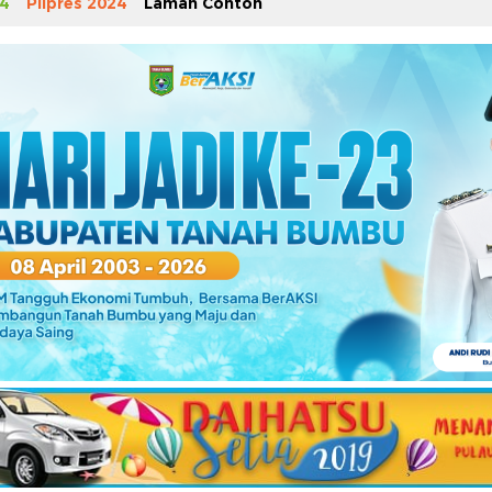
4
Pilpres 2024
Laman Contoh