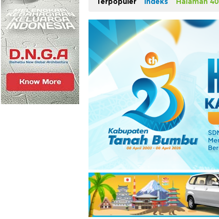
Terpopuler
Indeks
Halaman 40