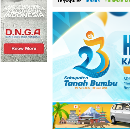
Terpopuler
Indeks
Halaman 40