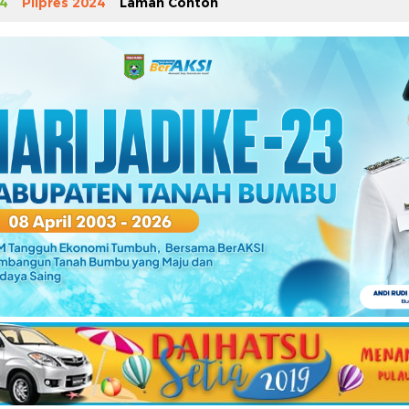
4
Pilpres 2024
Laman Contoh