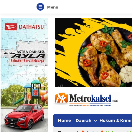
Menu
Metro Kalsel
Media Online Terkini, Faktual da
Home
Daerah
Hukum & Krimi