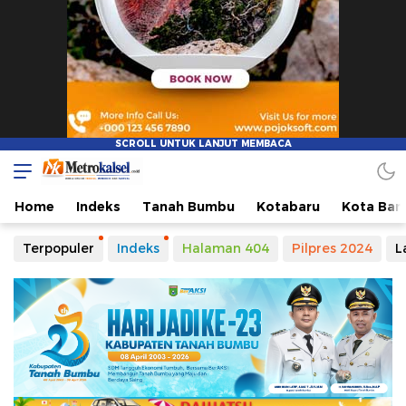
Metro Kalsel
Media Online Terkini, Faktual dan Mendidik
Home
Indeks
Tanah Bumbu
Kotabaru
Kota Ban
Terpopuler
Indeks
Halaman 404
Pilpres 2024
L