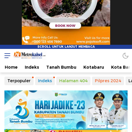
Metro Kalsel
Media Online Terkini, Faktual dan Mendidik
Home
Indeks
Tanah Bumbu
Kotabaru
Kota Ban
Terpopuler
Indeks
Halaman 404
Pilpres 2024
L