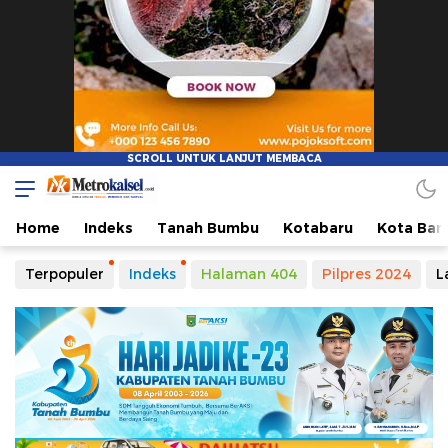
Metro Kalsel
Media Online Terkini, Faktual dan Mendidik
Home
Indeks
Tanah Bumbu
Kotabaru
Kota Ban
Terpopuler
Indeks
Halaman 404
Pilpres 2024
L