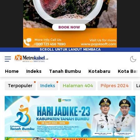
Metro Kalsel
Media Online Terkini, Faktual dan Mendidik
Home
Indeks
Tanah Bumbu
Kotabaru
Kota Ban
Terpopuler
Indeks
Halaman 404
Pilpres 2024
L