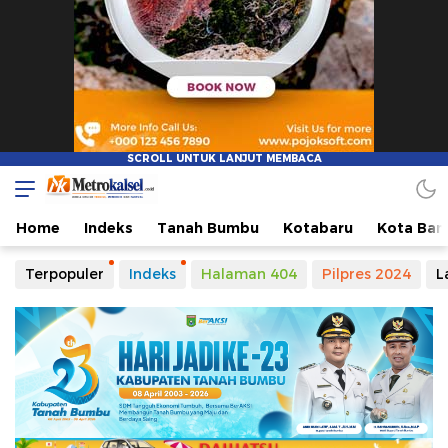
Metro Kalsel
Media Online Terkini, Faktual dan Mendidik
Home
Indeks
Tanah Bumbu
Kotabaru
Kota Ban
Terpopuler
Indeks
Halaman 404
Pilpres 2024
L