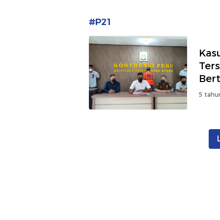
#P21
Kas
Ter
Ber
5 tahu