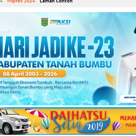
4
Pilpres 2024
Laman Contoh