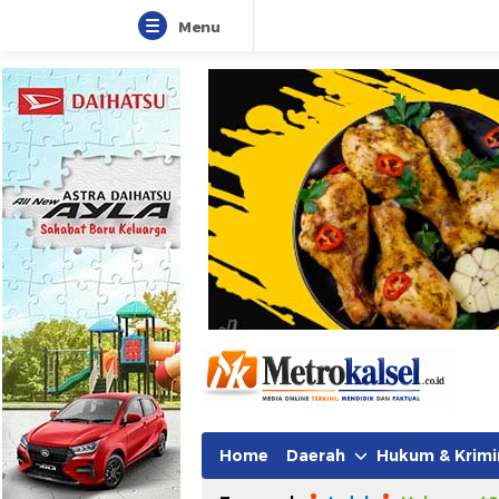
Menu
Metro Kalsel
Media Online Terkini, Faktual da
Home
Daerah
Hukum & Krimi