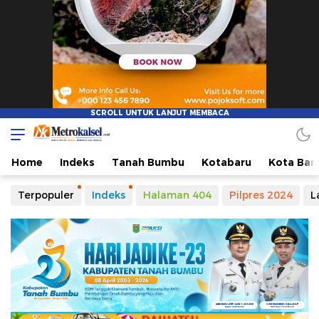
Metro Kalsel
Media Online Terkini, Faktual dan Mendidik
Home
Indeks
Tanah Bumbu
Kotabaru
Kota Ban
Terpopuler
Indeks
Halaman 404
Pilpres 2024
L