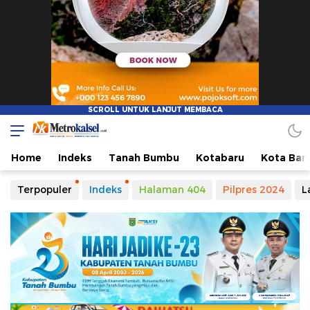
Metro Kalsel
Media Online Terkini, Faktual dan Mendidik
Home
Indeks
Tanah Bumbu
Kotabaru
Kota Ban
Terpopuler
Indeks
Halaman 404
Pilpres 2024
L