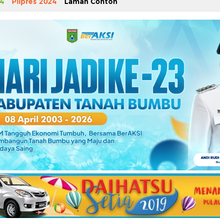
4
Pilpres 2024
Laman Contoh