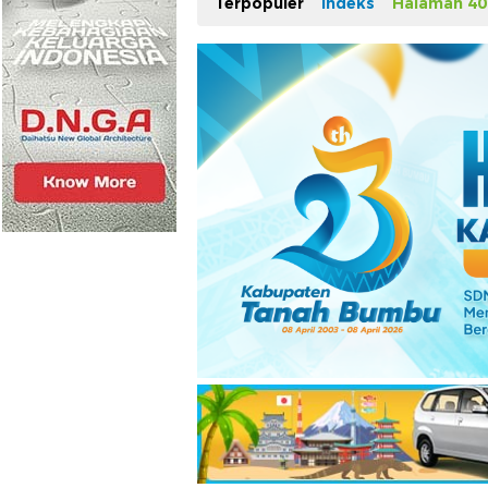
Terpopuler
Indeks
Halaman 40