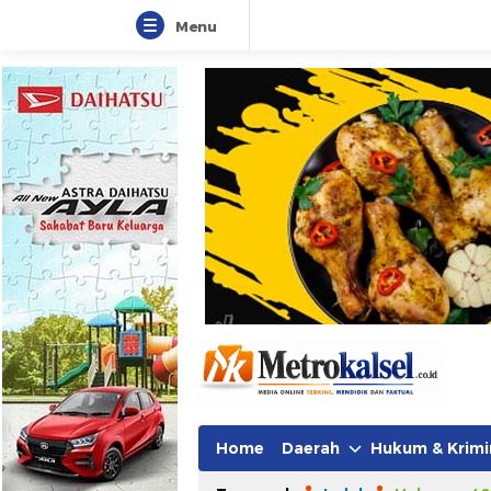
Menu
Metro Kalsel
Media Online Terkini, Faktual da
Home
Daerah
Hukum & Krimi