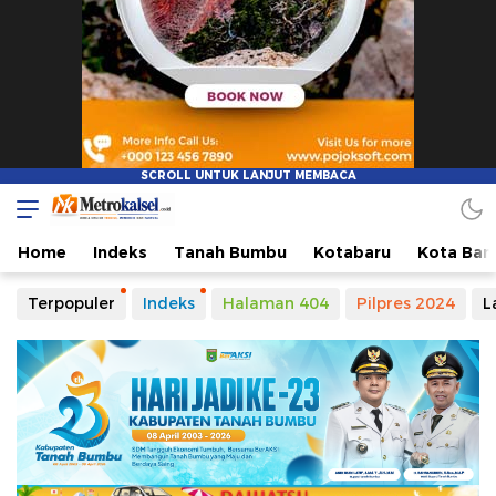
Metro Kalsel
Media Online Terkini, Faktual dan Mendidik
Home
Indeks
Tanah Bumbu
Kotabaru
Kota Ban
Terpopuler
Indeks
Halaman 404
Pilpres 2024
L