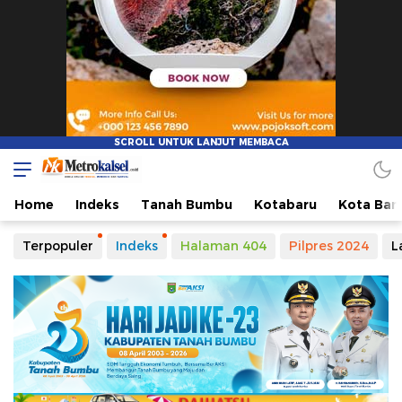
Metro Kalsel
Media Online Terkini, Faktual dan Mendidik
Home
Indeks
Tanah Bumbu
Kotabaru
Kota Ban
Terpopuler
Indeks
Halaman 404
Pilpres 2024
L