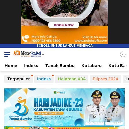
Metro Kalsel
Media Online Terkini, Faktual dan Mendidik
Home
Indeks
Tanah Bumbu
Kotabaru
Kota Ban
Terpopuler
Indeks
Halaman 404
Pilpres 2024
L