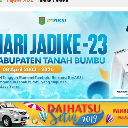
4
Pilpres 2024
Laman Contoh