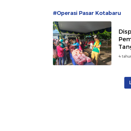
#Operasi Pasar Kotabaru
Disp
Pem
Tang
4 tahu