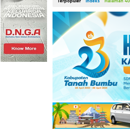
Terpopuler
Indeks
Halaman 40