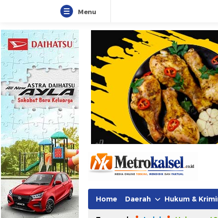
Menu
Metro Kalsel
Media Online Terkini, Faktual da
Home
Daerah
Hukum & Krimi