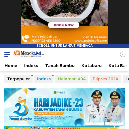
Metro Kalsel
Media Online Terkini, Faktual dan Mendidik
Home
Indeks
Tanah Bumbu
Kotabaru
Kota Ban
Terpopuler
Indeks
Halaman 404
Pilpres 2024
L