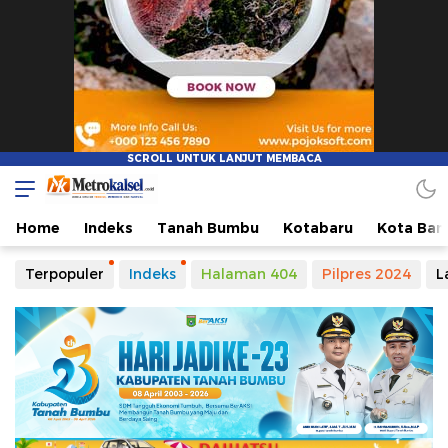
Metro Kalsel
Media Online Terkini, Faktual dan Mendidik
Home
Indeks
Tanah Bumbu
Kotabaru
Kota Ban
Terpopuler
Indeks
Halaman 404
Pilpres 2024
L