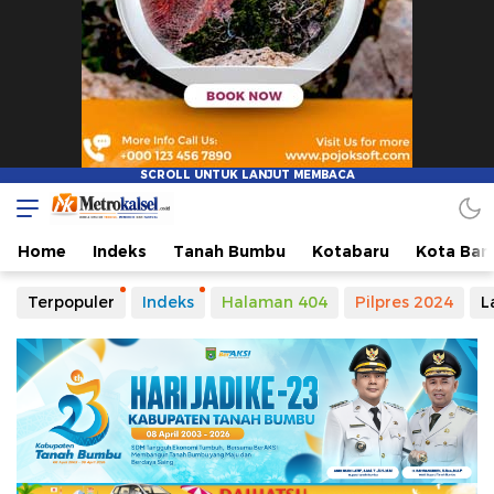
Metro Kalsel
Media Online Terkini, Faktual dan Mendidik
Home
Indeks
Tanah Bumbu
Kotabaru
Kota Ban
Terpopuler
Indeks
Halaman 404
Pilpres 2024
L