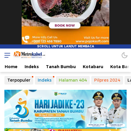
Metro Kalsel
Media Online Terkini, Faktual dan Mendidik
Home
Indeks
Tanah Bumbu
Kotabaru
Kota Ban
Terpopuler
Indeks
Halaman 404
Pilpres 2024
L