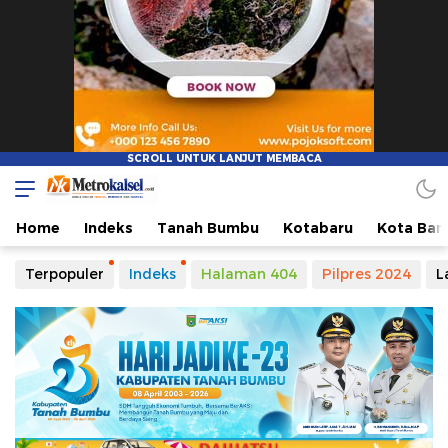
Metro Kalsel
Media Online Terkini, Faktual dan Mendidik
Home
Indeks
Tanah Bumbu
Kotabaru
Kota Ban
Terpopuler
Indeks
Halaman 404
Pilpres 2024
L