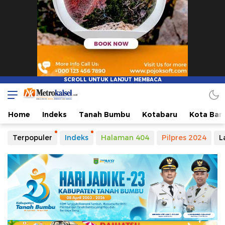
Metro Kalsel
Media Online Terkini, Faktual dan Mendidik
Home
Indeks
Tanah Bumbu
Kotabaru
Kota Ban
Terpopuler
Indeks
Halaman 404
Pilpres 2024
L