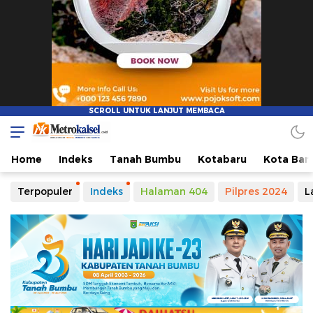
Metro Kalsel
Media Online Terkini, Faktual dan Mendidik
Home
Indeks
Tanah Bumbu
Kotabaru
Kota Ban
Terpopuler
Indeks
Halaman 404
Pilpres 2024
L