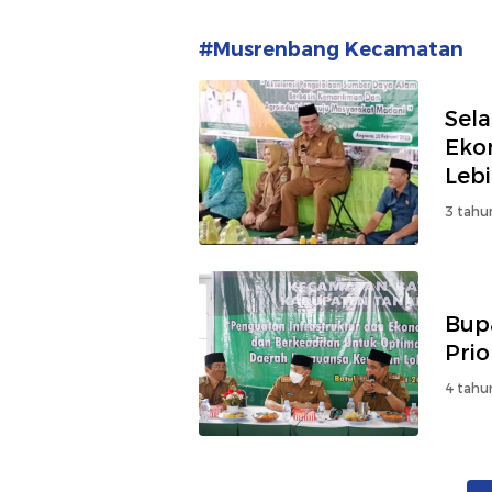
#Musrenbang Kecamatan
Sela
Eko
Leb
3 tahu
Bup
Prio
4 tahu