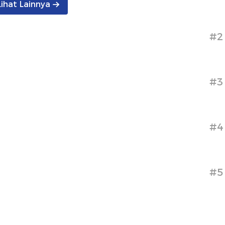
Lihat Lainnya
#2
#3
#4
#5