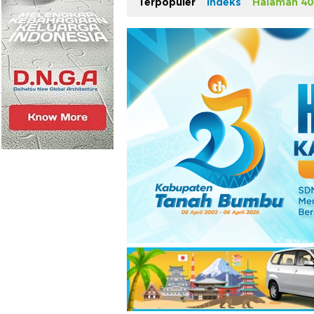
Terpopuler
Indeks
Halaman 40