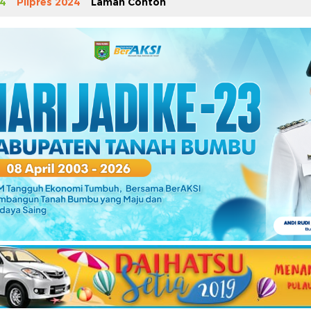
4
Pilpres 2024
Laman Contoh