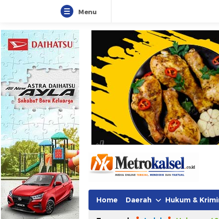
Menu
Metro Kalsel
Media Online Terkini, Faktual da
Home
Daerah
Hukum & Krimi