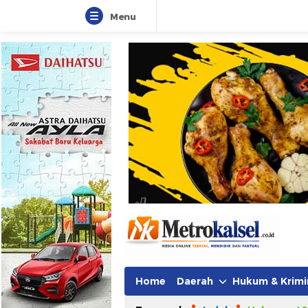
Menu
Metro Kalsel
Media Online Terkini, Faktual da
Home
Daerah
Hukum & Krimi