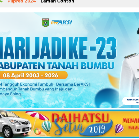
4
Pilpres 2024
Laman Contoh