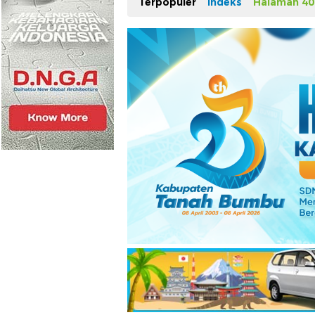
Terpopuler
Indeks
Halaman 40