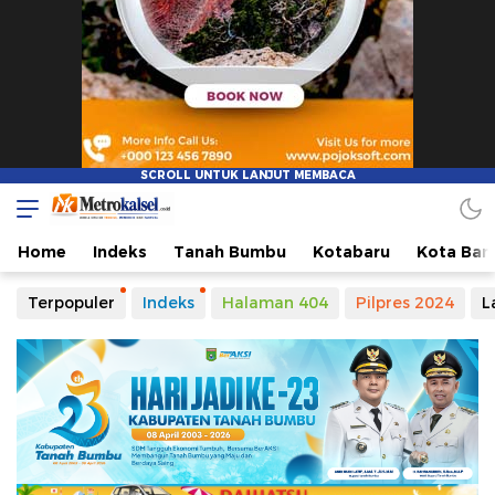
Metro Kalsel
Media Online Terkini, Faktual dan Mendidik
Home
Indeks
Tanah Bumbu
Kotabaru
Kota Ban
Terpopuler
Indeks
Halaman 404
Pilpres 2024
L