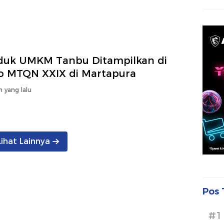
duk UMKM Tanbu Ditampilkan di
o MTQN XXIX di Martapura
n yang lalu
Lihat Lainnya
Pos 
#1