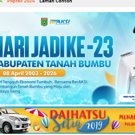
4
Pilpres 2024
Laman Contoh