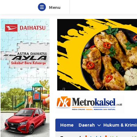
Menu
Metro Kalsel
Media Online Terkini, Faktual da
Home
Daerah
Hukum & Krimi