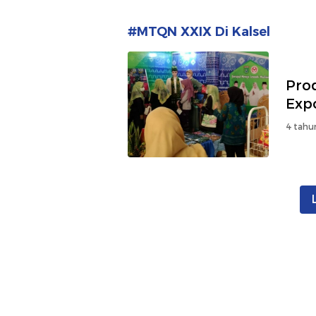
#MTQN XXIX Di Kalsel
Pro
Exp
4 tahu