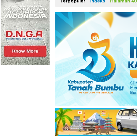
Terpopuler
Indeks
Halaman 40